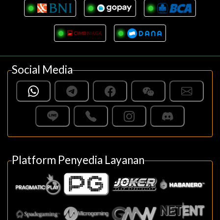
Social Media
Platform Penyedia Layanan