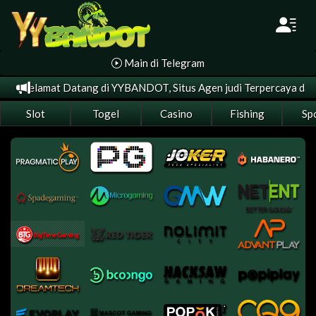
Main di Telegram
Selamat Datang di YYBANDOT, Situs Agen judi Terpercaya dan 
Slot
Togel
Casino
Fishing
Sp