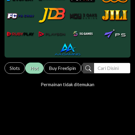
Slots
Hot
Buy FreeSpin
Table Games
Permainan tidak ditemukan